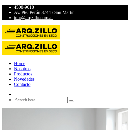
4508-9618
Av. Pte. Perón 3744 / San Martín
info@arqzillo.com.ar
Home
Nosotros
Productos
Novedades
Contacto